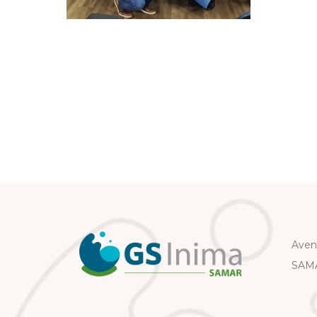
Aven
SAMA