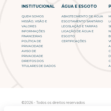
INSTITUCIONAL
ÁGUA E ESGOTO
QUEM SOMOS
ABASTECIMENTO DE ÁGUA
M
MISSÃO, VISÃO E
ESGOTAMENTO SANITÁRIO
L
VALORES
LEGISLAÇÃO E TARIFAS
S
INFORMAÇÕES
LIGAÇÃO DE ÁGUA E
N
FINANCEIRAS
ESGOTO
B
YouTube
LinkedIn
YouTube
POLÍTICA DE
CERTIFICAÇÕES
V
PRIVACIDADE
A
LinkedIn
AVISO DE
C
PRIVACIDADE
D
DIREITOS DOS
C
TITULARES DE DADOS
A
©2026 - Todos os direitos reservados