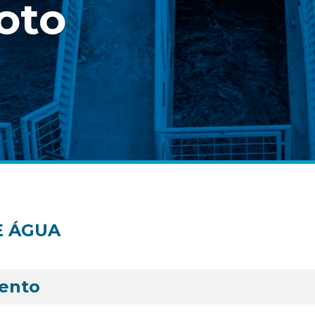
oto
E ÁGUA
mento